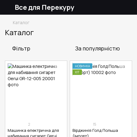
Все для Перекуру
Каталог
Каталог
Фільтр
За популярністю
НОВИНКА
ХІТ
2
15
Машинка електрична для
Вірджинія Голд Польша
набивання сигарет Gerui
(імпорт)