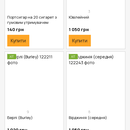
3
Портсигар на 20 сигарет з
Ювілейний
гумовим утримувачем
140 грн
1 050 грн
Купити
Купити
ХІТ
ХІТ
9
8
Берлі (Burley)
Вірджинія (середня)
1 020 грн
1 050 грн