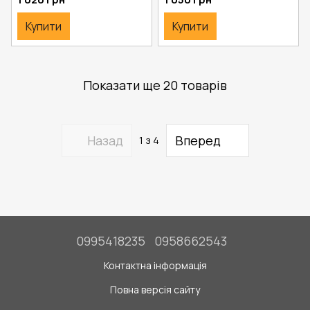
Купити
Купити
Показати ще 20 товарів
Назад
Вперед
1
з 4
0995418235
0958662543
Контактна інформація
Повна версія сайту