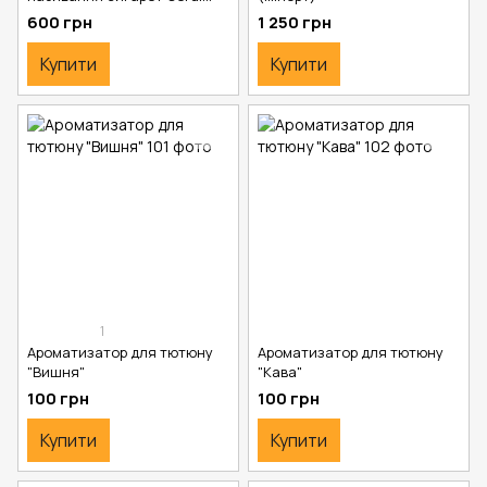
GR-12-005
600 грн
1 250 грн
Купити
Купити
1
Ароматизатор для тютюну
Ароматизатор для тютюну
"Вишня"
"Кава"
100 грн
100 грн
Купити
Купити