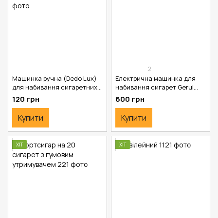
2
Машинка ручна (Dedo Lux)
Електрична машинка для
для набивання сигаретних
набивання сигарет Gerui
гільз 8 мм
002
120 грн
600 грн
Купити
Купити
ХІТ
ХІТ