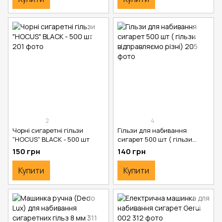
2
4
Чорні сигаретні гільзи
Гільзи для набивання
"HOCUS" BLACK - 500 шт
сигарет 500 шт ( гільзи
відправляємо різні)
150 грн
140 грн
Купити
Купити