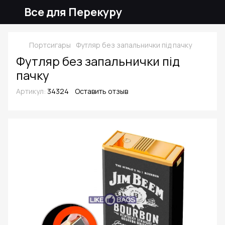
Все для Перекуру
Портсигары
Футляр без запальнички під пачку
Футляр без запальнички під
пачку
Артикул:
34324
Оставить отзыв