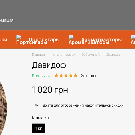
рмация
нки
Портсигары
Ароматизаторы
Главная
Каталог товару
Фабричный
Давидоф
Давидоф
В наличии
2 отзыва
1 020 грн
%
Войти
для отображения накопительной скидки
Кількість
1 кг