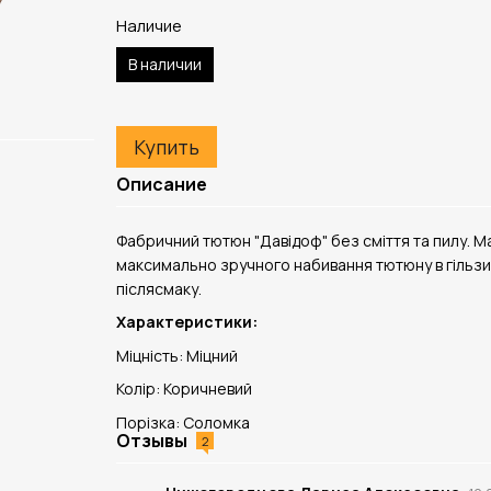
Наличие
В наличии
Купить
Описание
Фабричний тютюн "Давідоф" без сміття та пилу. Ма
максимально зручного набивання тютюну в гільзи.
післясмаку.
Характеристики:
Міцність: Міцний
Колір: Коричневий
Порізка: Соломка
Отзывы
2