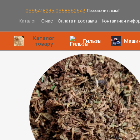
Перейти к основному контенту
0995418235,
0958662543
Перезвонить вам?
Каталог
О нас
Оплата и доставка
Контактная инфо
Каталог
Гильзы
Маши
товару