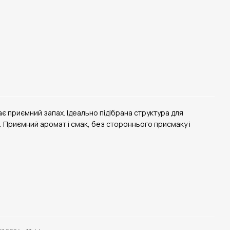
є приємний запах. Ідеально підібрана структура для
 Приємний аромат і смак, без стороннього присмаку і