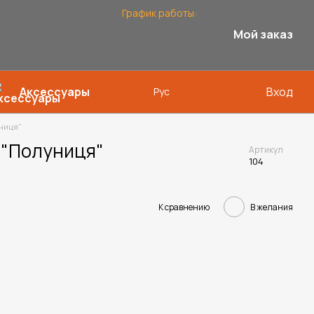
График работы:
Мой заказ
Аксессуары
Вход
Рус
униця"
 "Полуниця"
Артикул
104
В желания
К сравнению