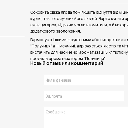
Соковита свіжа ягода пом'якшить відчуття від міц
курця, так і оточуючих його людей. Варто купити 
смак цигарок, від яких могли втомитися, а й вико
додаткового зволоження.
Гармонує з іншими фруктовими або сигаретними 
"Полуниця" в Німеччині, вирізняється якістю та ч
вистачить для насиченої ароматизації 5 кг тютюну
продукту ароматизатором "Полуниця".
Новый отзыв или комментарий