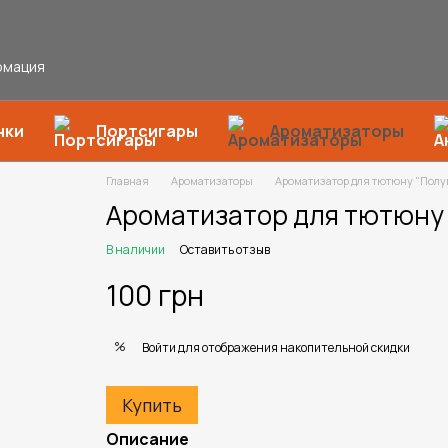
рмация
нки
Портсигары
Ароматизаторы
Главная
Ароматизаторы
Ароматизатор для тютюну "Пол
Ароматизатор для тютюну
В наличии
Оставить отзыв
100 грн
%
Войти
для отображения накопительной скидки
Купить
Описание