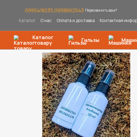
Перейти к основному контенту
0995418235,
0958662543
Перезвонить вам?
Каталог
О нас
Оплата и доставка
Контактная инфо
Каталог
Гильзы
Маши
товару