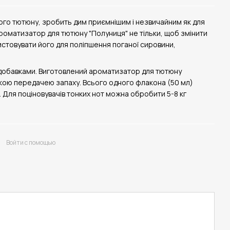
ного тютюну, зробить дим приємнішим і незвичайним як для
ароматизатор для тютюну "Полуниця" не тільки, щоб змінити
ристовувати його для поліпшення поганої сировини,
добавками. Виготовлений ароматизатор для тютюну
іткою передачею запаху. Всього одного флакона (50 мл)
. Для поціновувачів тонких нот можна обробити 5-8 кг
Войти с помощью